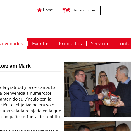
Home
de
en
fr
es
Novedades
Eventos
Productos
Servicio
Conta
Storz am Mark
la gratitud y la cercanía. La
 la bienvenida a numerosos
ntenido su vínculo con la
ión, el objetivo no era solo
e una velada relajada en la que
os compañeros fuera del ámbito