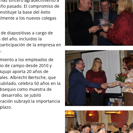
 más sincero agradecimiento a
 año pasado. El compromiso de
stituye la base del éxito
lmente a los nuevos colegas
de diapositivas a cargo de
el año, incluidos la
 participación de la empresa en
.
miento a los empleados de
icio de campo desde 2010 y
Bujupi aporta 20 años de
ales. Albrecht Bertsche, que
jubilado, celebra 50 años en la
obsequio como muestra de
desarrollo, se jubiló
bración subrayó la importancia
 plazo.