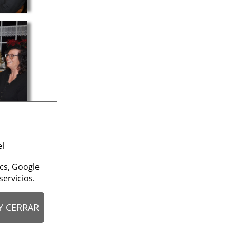
el
ics, Google
ervicios.
Y CERRAR