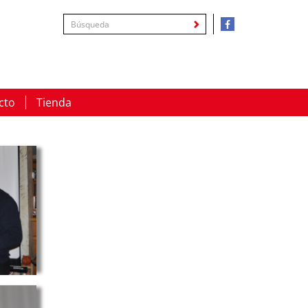
cto
Tienda