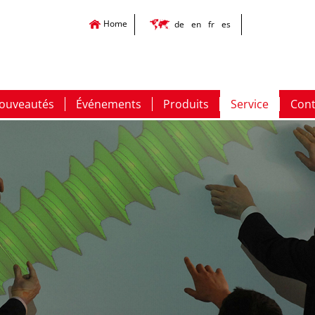
Home
de
en
fr
es
ouveautés
Événements
Produits
Service
Cont