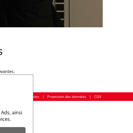
s
ovantes.
Mentions légales
|
Protection des données
|
CGV
 Ads, ainsi
ices.