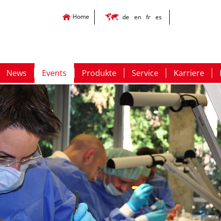
Home
de
en
fr
es
News
Events
Produkte
Service
Karriere