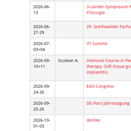
2026-06-
3-Länder-Symposium M
13
Chirurgie
2026-06-
29. Greifswalder Fac
27-29
2026-07-
ITI Summit
03+04
2026-09-
Sculean A.
Intensive Course in Pe
10+11
therapy. Soft tissue gr
implantitis.
2026-09-
EAO Congress
24-26
2026-09-
DG Paro Jahrestagung
25-26
2026-10-
dentex
01-03