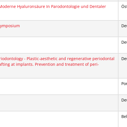
oderne Hyaluronsäure In Parodontologie und Dentaler
Ös
hsymposium
De
De
riodontology - Plastic-aesthetic and regenerative periodontal
De
afting at implants. Prevention and treatment of peri-
Po
De
Be