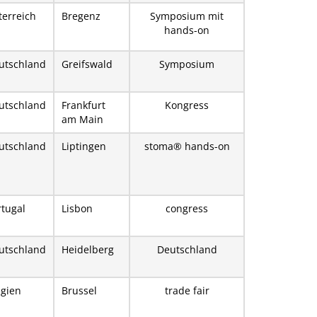
terreich
Bregenz
Symposium mit
hands-on
utschland
Greifswald
Symposium
utschland
Frankfurt
Kongress
am Main
utschland
Liptingen
stoma® hands-on
rtugal
Lisbon
congress
utschland
Heidelberg
Deutschland
lgien
Brussel
trade fair