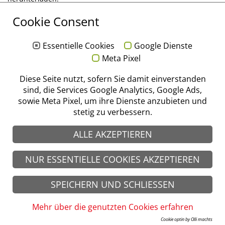
Deutschland (deutsch)
Cookie Consent
sonstige Länder (englisch)
Essentielle Cookies
Google Dienste
Meta Pixel
© stoma 2026
Impressum
|
Datenschutz
|
AGB
|
AEB
Diese Seite nutzt, sofern Sie damit einverstanden
sind, die Services Google Analytics, Google Ads,
sowie Meta Pixel, um ihre Dienste anzubieten und
stetig zu verbessern.
ALLE AKZEPTIEREN
NUR ESSENTIELLE COOKIES AKZEPTIEREN
SPEICHERN UND SCHLIESSEN
Mehr über die genutzten Cookies erfahren
Cookie optin by Olli machts