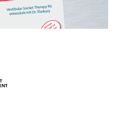
T
ENT