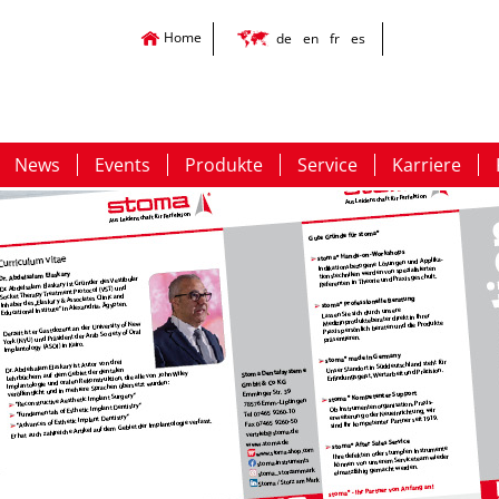
Home
de
en
fr
es
News
Events
Produkte
Service
Karriere