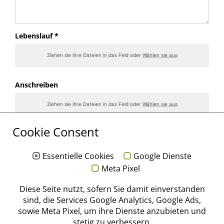
Lebenslauf *
Ziehen sie ihre Dateien in das Feld oder
Wählen sie aus
Anschreiben
Ziehen sie ihre Dateien in das Feld oder
Wählen sie aus
Cookie Consent
Zeugnisse
Ziehen sie ihre Dateien in das Feld oder
Wählen sie aus
Essentielle Cookies
Google Dienste
Meta Pixel
Andere Dateien
Diese Seite nutzt, sofern Sie damit einverstanden
sind, die Services Google Analytics, Google Ads,
Ziehen sie ihre Dateien in das Feld oder
Wählen sie aus
sowie Meta Pixel, um ihre Dienste anzubieten und
stetig zu verbessern.