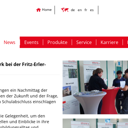
Home
de
en
fr
es
News
Events
Produkte
Service
Karriere
bei der Fritz-Erler-
lingen ein Nachmittag der
chen der Zukunft und der Frage,
 Schulabschluss einschlagen
ie Gelegenheit, um den
len und Einblicke in ihre
usbildungsalltag und